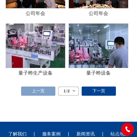
公司年会
公司年会
量子晔生产设备
量子晔设备
上一页
下一页
1
/
2
了解我们
|
服务案例
|
新闻资讯
|
站点地图